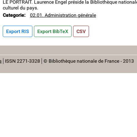
LE PORTRAIT. Laurence Engel préside la Bibliothèque nationale 
culturel du pays.
Categorie
02.01. Administration générale
Export RIS
Export BibTeX
CSV
s
ISSN 2271-3328
© Bibliothèque nationale de France - 2013