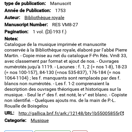
type de publication
Manuscrit
Année de Publication
1753
Auteur
Bibliothèque royale
Manuscript Number
RES VM8-27
Pagination
1 vol. ([3]-193 f.)
Notes
Catalogue de la musique imprimée et manuscrite
conservée à la Bibliothèque royale, élaboré par l'abbé Pierre
Martin. - Copie mise au net du catalogue F-Pn Rés. Vm8 33,
avec classement par format et ajout de nos. - Ouvrages
numérotés juqu'à 1119. - Lacunes : f. 1, 2 (= nos 1-8), 18-23
(= nos 100-157), 84-130 (=nos 535-837), 176-184 (= nos
1064-1104) ; les f. manquants sont remplacés par des f.
blancs non numérotés. - Les f. 1-2 comprenaient la
description des ouvrages théoriques et historiques sur la
musique. - Seul le r° des f. est noté, le v° est blanc. - Copiste
non identifié. - Quelques ajouts ms. de la main de P.-L.
Roualle de Boisgelou
URL
http://gallica.bnf.fr/ark:/12148/btv1b55005855r
Categorie
Musique