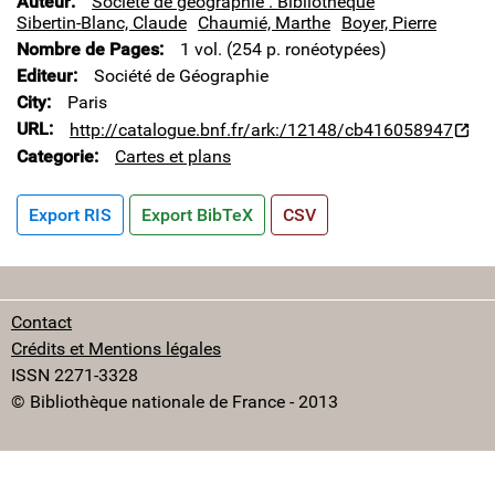
Auteur
Société de géographie . Bibliothèque
Sibertin-Blanc, Claude
Chaumié, Marthe
Boyer, Pierre
Nombre de Pages
1 vol. (254 p. ronéotypées)
Editeur
Société de Géographie
City
Paris
URL
http://catalogue.bnf.fr/ark:/12148/cb416058947
Categorie
Cartes et plans
Export RIS
Export BibTeX
CSV
Contact
Crédits et Mentions légales
ISSN 2271-3328
© Bibliothèque nationale de France - 2013