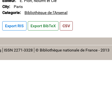
Editeur
E. Plon, Nourrit et Cie
City
Paris
Categorie
Bibliothèque de l'Arsenal
Export RIS
Export BibTeX
CSV
s
ISSN 2271-3328
© Bibliothèque nationale de France - 2013