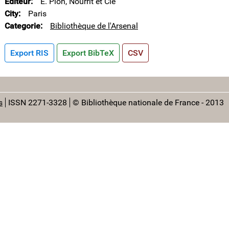
Editeur
E. Plon, Nourrit et Cie
City
Paris
Categorie
Bibliothèque de l'Arsenal
Export RIS
Export BibTeX
CSV
s
ISSN 2271-3328
© Bibliothèque nationale de France - 2013