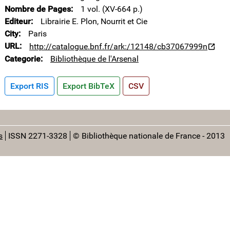
Nombre de Pages
1 vol. (XV-664 p.)
Editeur
Librairie E. Plon, Nourrit et Cie
City
Paris
URL
http://catalogue.bnf.fr/ark:/12148/cb37067999n
Categorie
Bibliothèque de l'Arsenal
Export RIS
Export BibTeX
CSV
s
ISSN 2271-3328
© Bibliothèque nationale de France - 2013