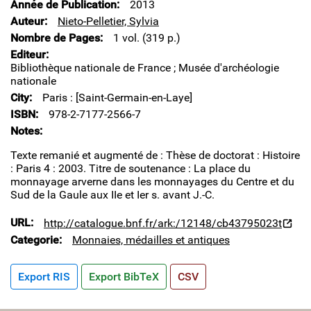
Année de Publication
2013
Auteur
Nieto-Pelletier, Sylvia
Nombre de Pages
1 vol. (319 p.)
Editeur
Bibliothèque nationale de France ; Musée d'archéologie
nationale
City
Paris : [Saint-Germain-en-Laye]
ISBN
978-2-7177-2566-7
Notes
Texte remanié et augmenté de : Thèse de doctorat : Histoire
: Paris 4 : 2003. Titre de soutenance : La place du
monnayage arverne dans les monnayages du Centre et du
Sud de la Gaule aux IIe et Ier s. avant J.-C.
URL
http://catalogue.bnf.fr/ark:/12148/cb43795023t
Categorie
Monnaies, médailles et antiques
Export RIS
Export BibTeX
CSV