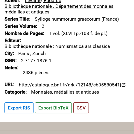
Auteur
Levante, Edoardo
Bibliothèque nationale . Département des monnaies,
médailles et antiques
Series Title
Sylloge nummorum graecorum (France)
Series Volume
2
Nombre de Pages
1 vol. (XLVIII p.-103 f. de pl.)
Editeur
Bibliothèque nationale : Numismatica ars classica
City
Paris ; Zürich
ISBN
2-7177-1876-1
Notes
2436 pièces.
URL
http://catalogue.bnf.fr/ark:/12148/cb35580541j
Categorie
Monnaies, médailles et antiques
Export RIS
Export BibTeX
CSV