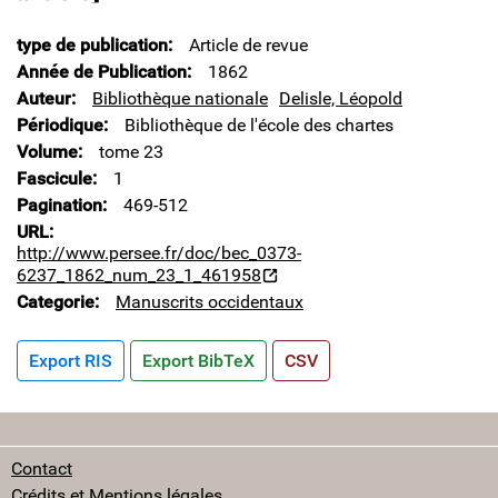
type de publication
Article de revue
Année de Publication
1862
Auteur
Bibliothèque nationale
Delisle, Léopold
Périodique
Bibliothèque de l'école des chartes
Volume
tome 23
Fascicule
1
Pagination
469-512
URL
http://www.persee.fr/doc/bec_0373-
6237_1862_num_23_1_461958
Categorie
Manuscrits occidentaux
Export RIS
Export BibTeX
CSV
Contact
Crédits et Mentions légales