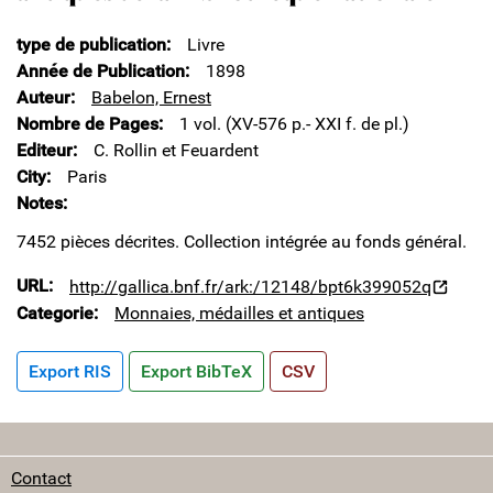
type de publication
Livre
Année de Publication
1898
Auteur
Babelon, Ernest
Nombre de Pages
1 vol. (XV-576 p.- XXI f. de pl.)
Editeur
C. Rollin et Feuardent
City
Paris
Notes
7452 pièces décrites. Collection intégrée au fonds général.
URL
http://gallica.bnf.fr/ark:/12148/bpt6k399052q
Categorie
Monnaies, médailles et antiques
Export RIS
Export BibTeX
CSV
Contact