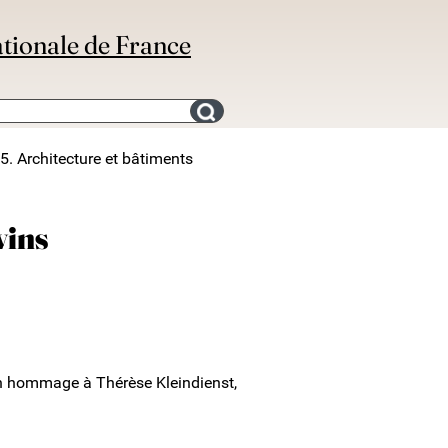
ationale de France
Search for an bibliography
5. Architecture et bâtiments
vins
en hommage à Thérèse Kleindienst,