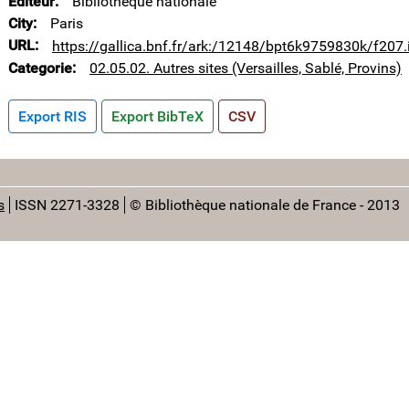
Editeur
Bibliothèque nationale
City
Paris
URL
https://gallica.bnf.fr/ark:/12148/bpt6k9759830k/f207.
Categorie
02.05.02. Autres sites (Versailles, Sablé, Provins)
Export RIS
Export BibTeX
CSV
s
ISSN 2271-3328
© Bibliothèque nationale de France - 2013