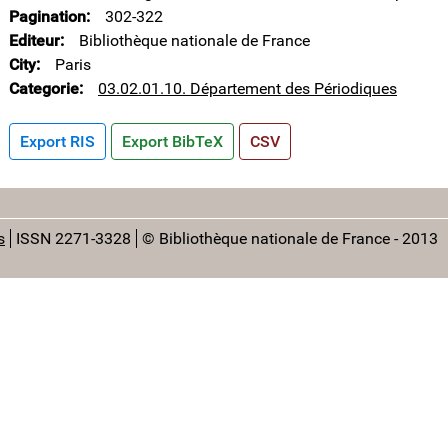
Pagination
302-322
Editeur
Bibliothèque nationale de France
City
Paris
Categorie
03.02.01.10. Département des Périodiques
Export RIS
Export BibTeX
CSV
s
ISSN 2271-3328
© Bibliothèque nationale de France - 2013