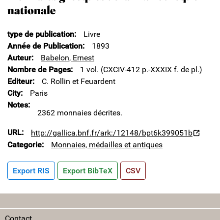
nationale
type de publication
Livre
Année de Publication
1893
Auteur
Babelon, Ernest
Nombre de Pages
1 vol. (CXCIV-412 p.-XXXIX f. de pl.)
Editeur
C. Rollin et Feuardent
City
Paris
Notes
2362 monnaies décrites.
URL
http://gallica.bnf.fr/ark:/12148/bpt6k399051b
Categorie
Monnaies, médailles et antiques
Export RIS
Export BibTeX
CSV
Contact