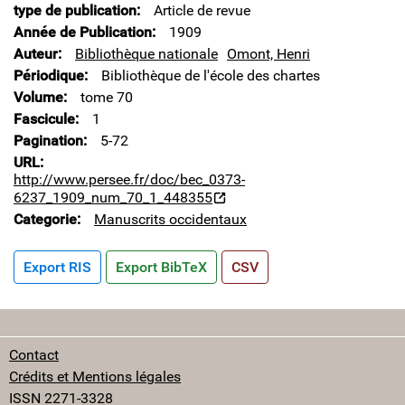
type de publication
Article de revue
Année de Publication
1909
Auteur
Bibliothèque nationale
Omont, Henri
Périodique
Bibliothèque de l'école des chartes
Volume
tome 70
Fascicule
1
Pagination
5-72
URL
http://www.persee.fr/doc/bec_0373-
6237_1909_num_70_1_448355
Categorie
Manuscrits occidentaux
Export RIS
Export BibTeX
CSV
Contact
Crédits et Mentions légales
ISSN 2271-3328