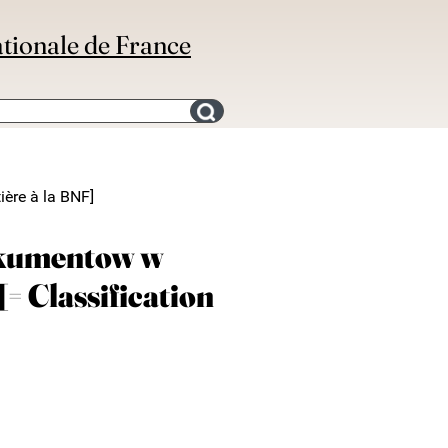
ationale de France
Search for an bibliography
ère à la BNF]
okumentow w
= Classification