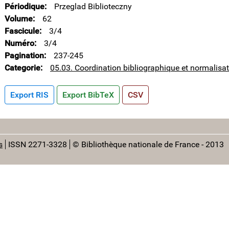
Périodique
Przeglad Biblioteczny
Volume
62
Fascicule
3/4
Numéro
3/4
Pagination
237-245
Categorie
05.03. Coordination bibliographique et normalisa
Export RIS
Export BibTeX
CSV
s
ISSN 2271-3328
© Bibliothèque nationale de France - 2013