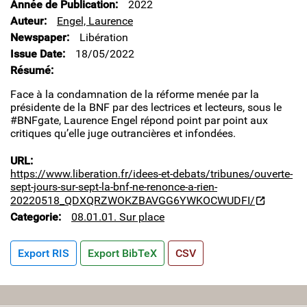
Année de Publication
2022
Auteur
Engel, Laurence
Newspaper
Libération
Issue Date
18/05/2022
Résumé
Face à la condamnation de la réforme menée par la
présidente de la BNF par des lectrices et lecteurs, sous le
#BNFgate, Laurence Engel répond point par point aux
critiques qu’elle juge outrancières et infondées.
URL
https://www.liberation.fr/idees-et-debats/tribunes/ouverte-
sept-jours-sur-sept-la-bnf-ne-renonce-a-rien-
20220518_QDXQRZWOKZBAVGG6YWKOCWUDFI/
Categorie
08.01.01. Sur place
Export RIS
Export BibTeX
CSV