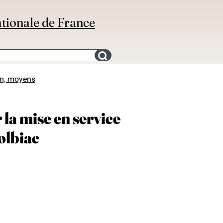
ationale de France
Search for an bibliography
on, moyens
 la mise en service
olbiac