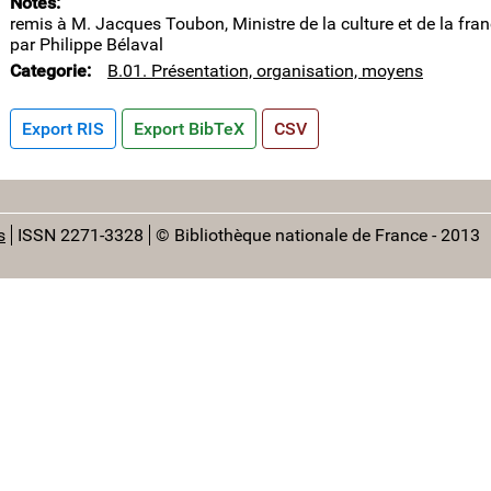
Notes
remis à M. Jacques Toubon, Ministre de la culture et de la fran
par Philippe Bélaval
Categorie
B.01. Présentation, organisation, moyens
Export RIS
Export BibTeX
CSV
s
ISSN 2271-3328
© Bibliothèque nationale de France - 2013