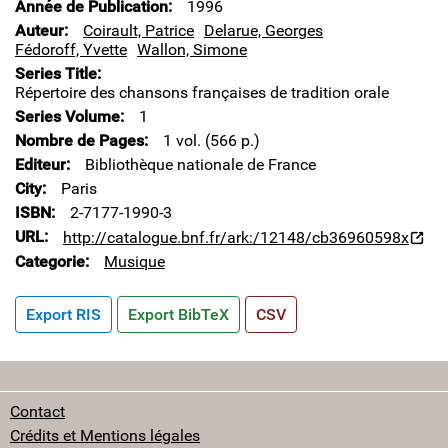
Année de Publication
1996
Auteur
Coirault, Patrice
Delarue, Georges
Fédoroff, Yvette
Wallon, Simone
Series Title
Répertoire des chansons françaises de tradition orale
Series Volume
1
Nombre de Pages
1 vol. (566 p.)
Editeur
Bibliothèque nationale de France
City
Paris
ISBN
2-7177-1990-3
URL
http://catalogue.bnf.fr/ark:/12148/cb36960598x
Categorie
Musique
Export RIS
Export BibTeX
CSV
Contact
Crédits et Mentions légales