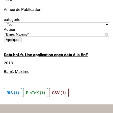
Année de Publication
categorie
Auteur
Data.bnf.fr. Une application open data à la BnF
2013
Barré, Maxime
RIS (1)
BibTeX (1)
CSV (1)