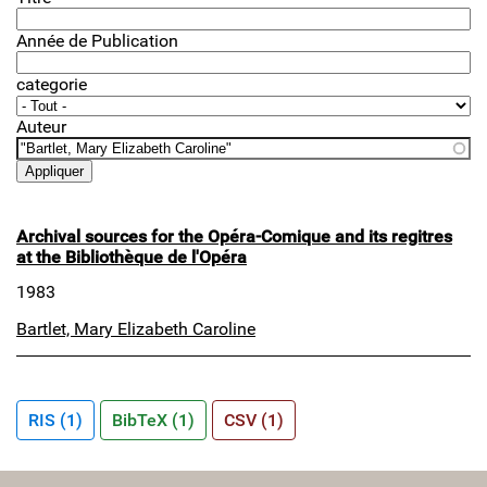
Année de Publication
categorie
Auteur
Archival sources for the Opéra-Comique and its regitres
at the Bibliothèque de l'Opéra
1983
Bartlet, Mary Elizabeth Caroline
RIS (1)
BibTeX (1)
CSV (1)