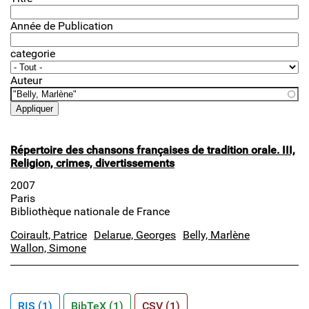
Année de Publication
categorie
Auteur
Répertoire des chansons françaises de tradition orale. III,
Religion, crimes, divertissements
2007
Paris
Bibliothèque nationale de France
Coirault, Patrice
Delarue, Georges
Belly, Marlène
Wallon, Simone
RIS (1)
BibTeX (1)
CSV (1)