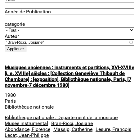
Année de Publication
categorie
Auteur
Musiques anciennes : instruments et partitions, XVI-XVIIIe
[i. e. XVIIIe] siècles : [Collection Geneviève Thibault de
Chambure] : [exposition], Bibliothèque nationale, Paris, [7
novembre-7 décembre 1980]
1980
Paris
Bibliothèque nationale
Bibliothèque nationale . Département de la musique
Musée instrumental
Bran-Ricci, Josiane
Abondance, Florence
Massip, Catherine
Lesure, François
Lecat, Jean-Philippe