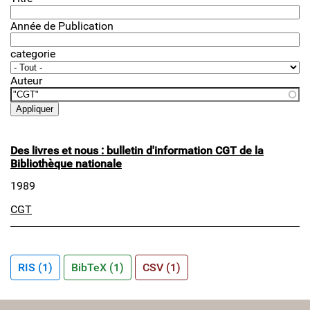
Année de Publication
categorie
Auteur
Des livres et nous : bulletin d'information CGT de la
Bibliothèque nationale
1989
CGT
RIS (1)
BibTeX (1)
CSV (1)