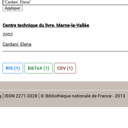
Centre technique du livre, Marne-la-Vallée
2002
Cardani, Elena
RIS (1)
BibTeX (1)
CSV (1)
s
ISSN 2271-3328
© Bibliothèque nationale de France - 2013