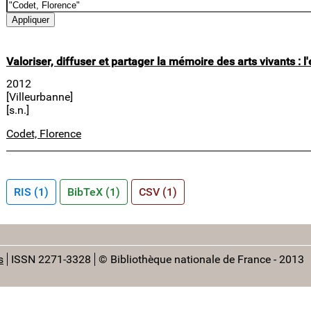
Valoriser, diffuser et partager la mémoire des arts vivants : 
2012
[Villeurbanne]
[s.n.]
Codet, Florence
RIS (1)
BibTeX (1)
CSV (1)
s
ISSN 2271-3328
© Bibliothèque nationale de France - 2013