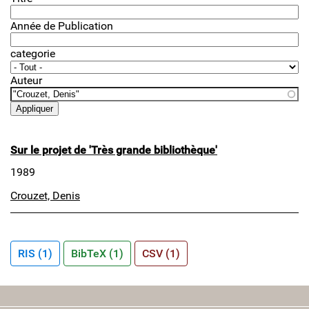
Année de Publication
categorie
Auteur
Sur le projet de 'Très grande bibliothèque'
1989
Crouzet, Denis
RIS (1)
BibTeX (1)
CSV (1)