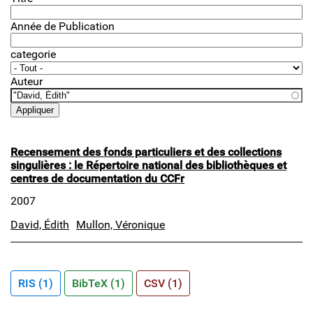
Année de Publication
categorie
Auteur
Recensement des fonds particuliers et des collections
singulières : le Répertoire national des bibliothèques et
centres de documentation du CCFr
2007
David, Édith
Mullon, Véronique
RIS (1)
BibTeX (1)
CSV (1)