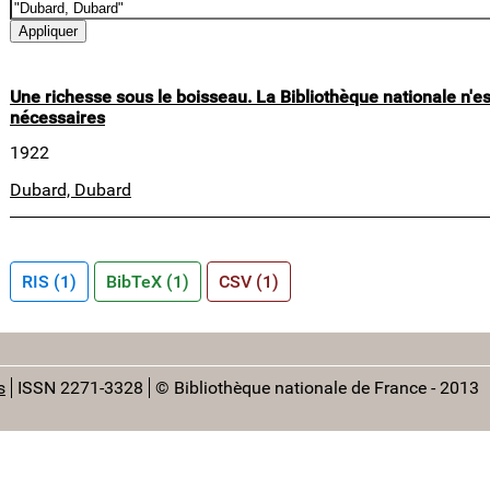
Une richesse sous le boisseau. La Bibliothèque nationale n'es
nécessaires
1922
Dubard, Dubard
RIS (1)
BibTeX (1)
CSV (1)
s
ISSN 2271-3328
© Bibliothèque nationale de France - 2013