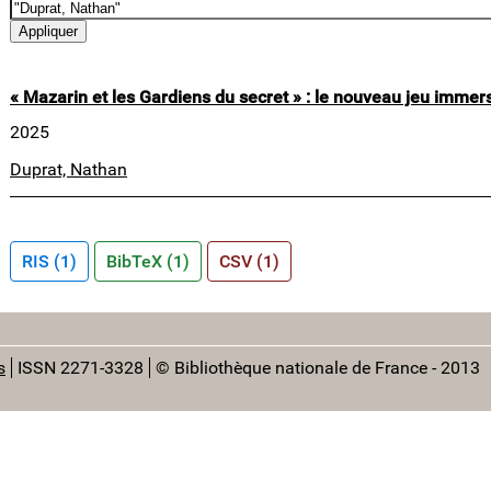
« Mazarin et les Gardiens du secret » : le nouveau jeu immers
2025
Duprat, Nathan
RIS (1)
BibTeX (1)
CSV (1)
s
ISSN 2271-3328
© Bibliothèque nationale de France - 2013