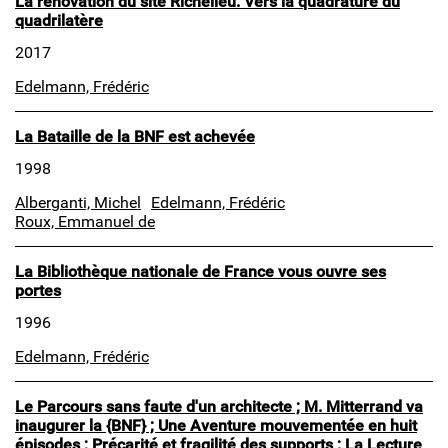
La rénovation du site Richelieu. Vers la quadrature du
quadrilatère
2017
Edelmann, Frédéric
La Bataille de la BNF est achevée
1998
Alberganti, Michel
Edelmann, Frédéric
Roux, Emmanuel de
La Bibliothèque nationale de France vous ouvre ses
portes
1996
Edelmann, Frédéric
Le Parcours sans faute d'un architecte ; M. Mitterrand va
inaugurer la {BNF} ; Une Aventure mouvementée en huit
épisodes ; Précarité et fragilité des supports ; La Lecture