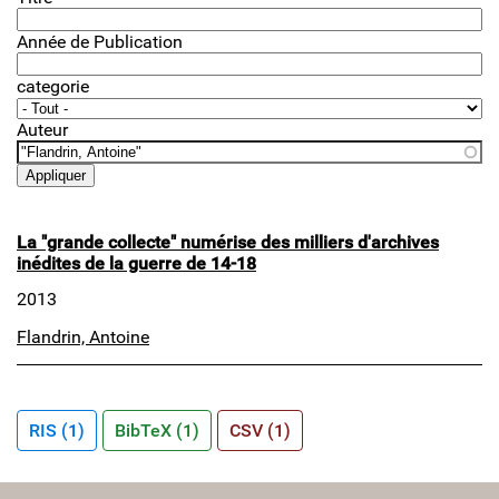
Année de Publication
categorie
Auteur
La "grande collecte" numérise des milliers d'archives
inédites de la guerre de 14-18
2013
Flandrin, Antoine
RIS (1)
BibTeX (1)
CSV (1)