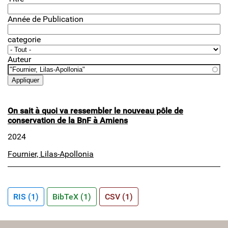
Année de Publication
categorie
Auteur
On sait à quoi va ressembler le nouveau pôle de
conservation de la BnF à Amiens
2024
Fournier, Lilas-Apollonia
RIS (1)
BibTeX (1)
CSV (1)