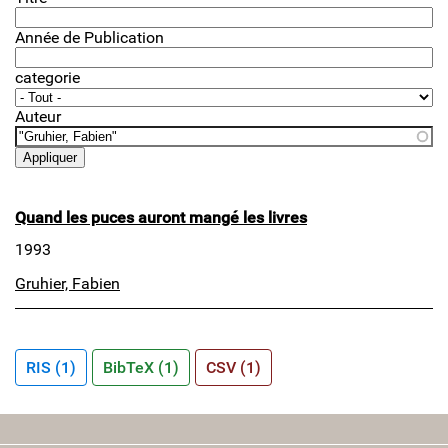
Année de Publication
categorie
Auteur
Quand les puces auront mangé les livres
1993
Gruhier, Fabien
RIS (1)
BibTeX (1)
CSV (1)