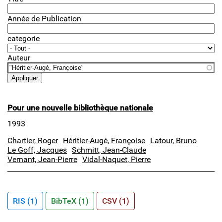
Année de Publication
categorie
Auteur
Pour une nouvelle bibliothèque nationale
1993
Chartier, Roger
Héritier-Augé, Françoise
Latour, Bruno
Le Goff, Jacques
Schmitt, Jean-Claude
Vernant, Jean-Pierre
Vidal-Naquet, Pierre
RIS (1)
BibTeX (1)
CSV (1)