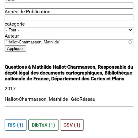
Année de Publication
categorie
Auteur
Questions à Mathilde Hallot-Charmasson, Responsable du
dépôt légal des documents cartographiques, Bibliothèque
nationale de France, Département des Cartes et Plans
2017
Hallot-Charmasson, Mathilde
GéoRéseau
RIS (1)
BibTeX (1)
CSV (1)