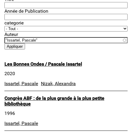
Année de Publication
categorie
Auteur
Les Bonnes Ondes / Pascale Issartel
2020
Issartel, Pascale
Nizak, Alexandra
Congrès ABF : de la plus grande à la plus petite
bibliothèque
1996
Issartel, Pascale