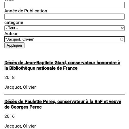
Année de Publication
categorie
Auteur
Décès de Jean-Baptiste Giard, conservateur honoraire à
la Bibliothèque nationale de France
2018
Jacquot, Olivier
Décès de Paulette Perec, conservateur à la BnF et veuve
de Georges Perec
2016
Jacquot, Olivier