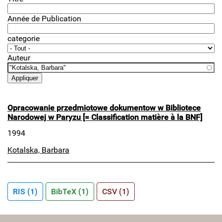
Année de Publication
categorie
Auteur
Opracowanie przedmiotowe dokumentow w Bibliotece
Narodowej w Paryzu [= Classification matière à la BNF]
1994
Kotalska, Barbara
RIS (1)
BibTeX (1)
CSV (1)