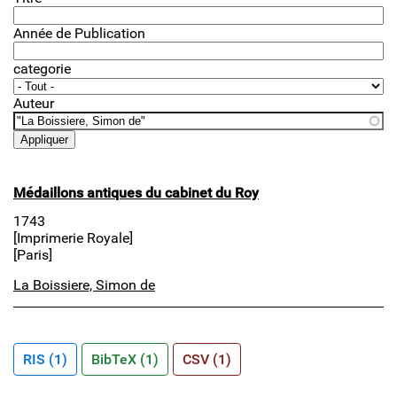
Année de Publication
categorie
Auteur
Médaillons antiques du cabinet du Roy
1743
[Imprimerie Royale]
[Paris]
La Boissiere, Simon de
RIS (1)
BibTeX (1)
CSV (1)