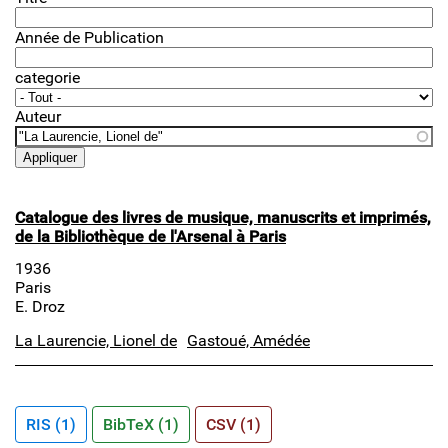
Année de Publication
categorie
Auteur
Catalogue des livres de musique, manuscrits et imprimés,
de la Bibliothèque de l'Arsenal à Paris
1936
Paris
E. Droz
La Laurencie, Lionel de
Gastoué, Amédée
RIS (1)
BibTeX (1)
CSV (1)