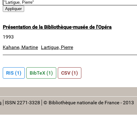
Présentation de la Bibliothèque-musée de l'Opéra
1993
Kahane, Martine
Lartigue, Pierre
RIS (1)
BibTeX (1)
CSV (1)
s
ISSN 2271-3328
© Bibliothèque nationale de France - 2013