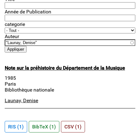
Année de Publication
categorie
Auteur
Note sur la préhistoire du Département de la Musique
1985
Paris
Bibliothèque nationale
Launay, Denise
RIS (1)
BibTeX (1)
CSV (1)