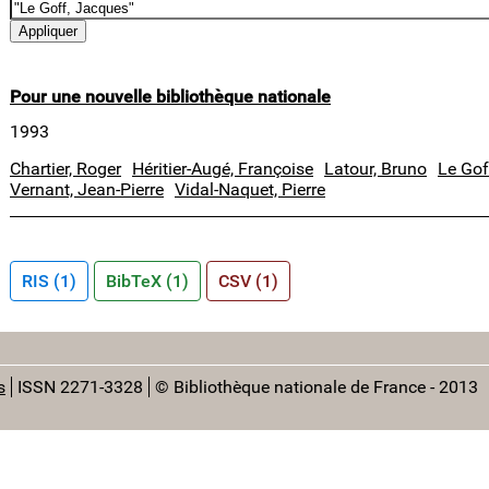
Pour une nouvelle bibliothèque nationale
1993
Chartier, Roger
Héritier-Augé, Françoise
Latour, Bruno
Le Gof
Vernant, Jean-Pierre
Vidal-Naquet, Pierre
RIS (1)
BibTeX (1)
CSV (1)
s
ISSN 2271-3328
© Bibliothèque nationale de France - 2013