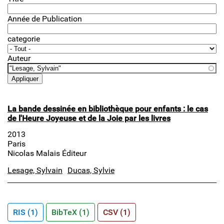
Année de Publication
categorie
Auteur
La bande dessinée en bibliothèque pour enfants : le cas
de l'Heure Joyeuse et de la Joie par les livres
2013
Paris
Nicolas Malais Éditeur
Lesage, Sylvain
Ducas, Sylvie
RIS (1)
BibTeX (1)
CSV (1)