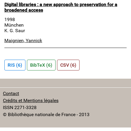
Digital libraries : a new approach to preservation for a
broadened access
1998
München
K. G. Saur
Maignien, Yannick
RIS (6)
BibTeX (6)
CSV (6)
Contact
Crédits et Mentions légales
ISSN 2271-3328
© Bibliothèque nationale de France - 2013