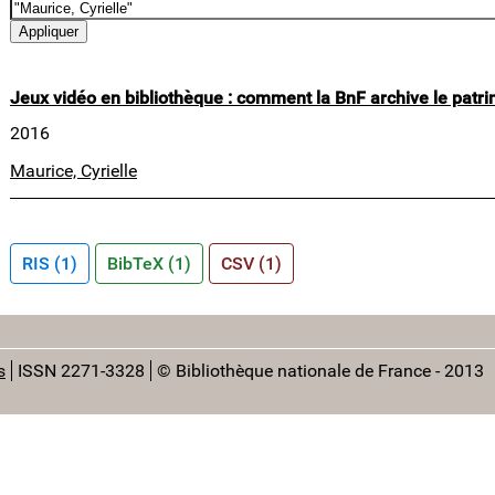
Jeux vidéo en bibliothèque : comment la BnF archive le patr
2016
Maurice, Cyrielle
RIS (1)
BibTeX (1)
CSV (1)
s
ISSN 2271-3328
© Bibliothèque nationale de France - 2013