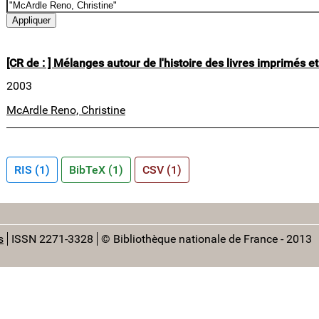
[CR de : ] Mélanges autour de l'histoire des livres imprimés e
2003
McArdle Reno, Christine
RIS (1)
BibTeX (1)
CSV (1)
s
ISSN 2271-3328
© Bibliothèque nationale de France - 2013