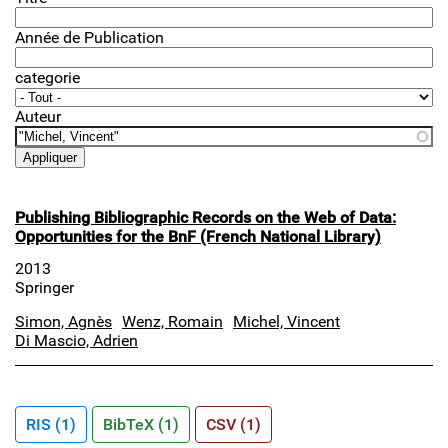
Année de Publication
categorie
Auteur
Publishing Bibliographic Records on the Web of Data:
Opportunities for the BnF (French National Library)
2013
Springer
Simon, Agnès
Wenz, Romain
Michel, Vincent
Di Mascio, Adrien
RIS (1)
BibTeX (1)
CSV (1)