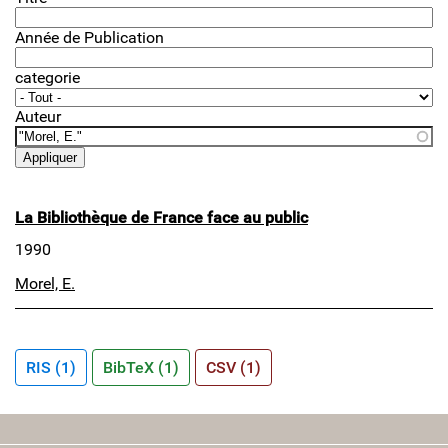
Année de Publication
categorie
Auteur
La Bibliothèque de France face au public
1990
Morel, E.
RIS (1)
BibTeX (1)
CSV (1)