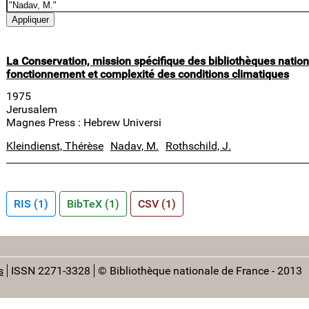
La Conservation, mission spécifique des bibliothèques nation
fonctionnement et complexité des conditions climatiques
1975
Jerusalem
Magnes Press : Hebrew Universi
Kleindienst, Thérèse
Nadav, M.
Rothschild, J.
RIS (1)
BibTeX (1)
CSV (1)
s
ISSN 2271-3328
© Bibliothèque nationale de France - 2013